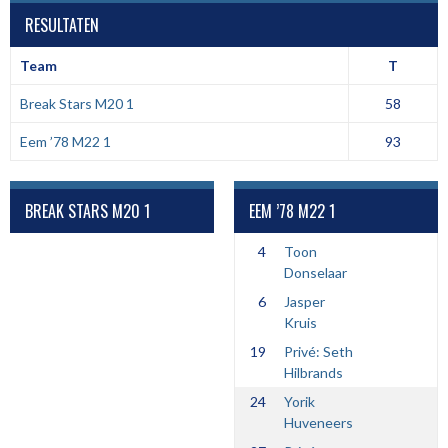
RESULTATEN
Team
T
Break Stars M20 1
58
Eem ’78 M22 1
93
BREAK STARS M20 1
EEM ’78 M22 1
4
Toon
Donselaar
6
Jasper
Kruis
19
Privé: Seth
Hilbrands
24
Yorik
Huveneers