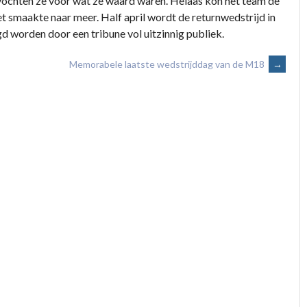
 vochten ze voor wat ze waard waren. Helaas kon het team de
t smaakte naar meer. Half april wordt de returnwedstrijd in
d worden door een tribune vol uitzinnig publiek.
Memorabele laatste wedstrijddag van de M18
→