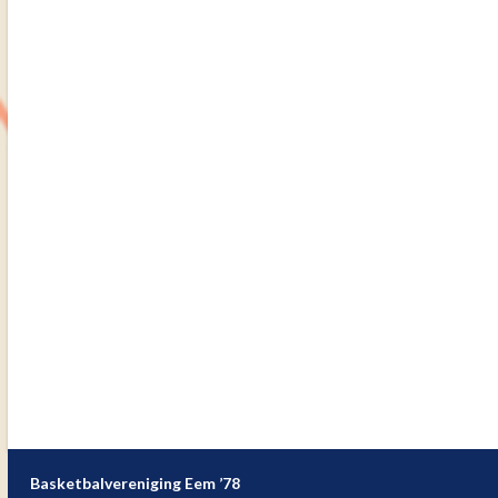
Basketbalvereniging Eem ’78