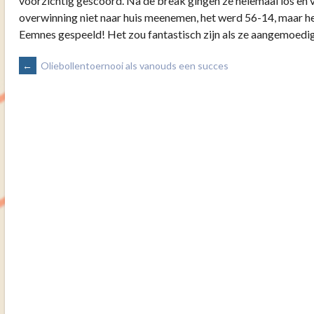
voorzichtig gescoord. Na de break gingen ze helemaal los en
overwinning niet naar huis meenemen, het werd 56-14, maar he
Eemnes gespeeld! Het zou fantastisch zijn als ze aangemoedig
BERICHTNAVIGATIE
←
Oliebollentoernooi als vanouds een succes