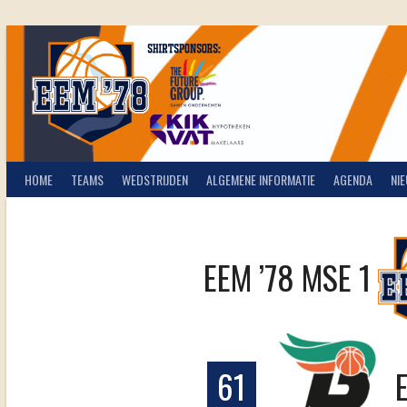
Spring
naar
inhoud
HOME
TEAMS
WEDSTRIJDEN
ALGEMENE INFORMATIE
AGENDA
NI
EEM ’78 MSE 1
61