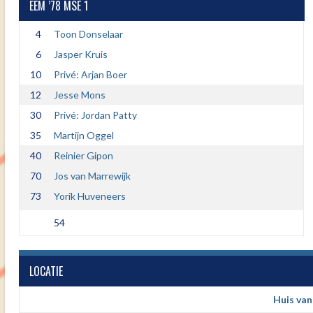
EEM ’78 MSE 1
4
Toon Donselaar
6
Jasper Kruis
10
Privé: Arjan Boer
12
Jesse Mons
30
Privé: Jordan Patty
35
Martijn Oggel
40
Reinier Gipon
70
Jos van Marrewijk
73
Yorik Huveneers
54
LOCATIE
Huis va