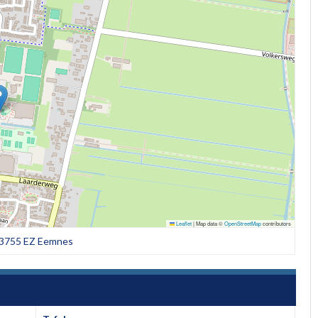
Leaflet
|
Map data ©
OpenStreetMap
contributors
, 3755 EZ Eemnes