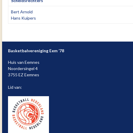
Scheidsrechters
Bert Arnold
Hans Kuipers
Basketbalvereniging Eem ’78
Huis van Eemnes
Noordersingel 4
3755 EZ Eemnes
Lid van: