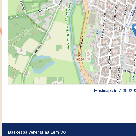
Máximaplein 7, 3832 
Basketbalvereniging Eem ’78