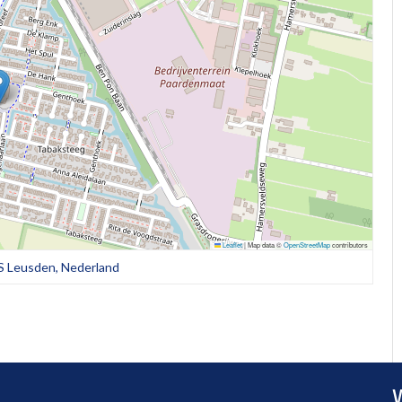
Leaflet
|
Map data ©
OpenStreetMap
contributors
JS Leusden, Nederland
V