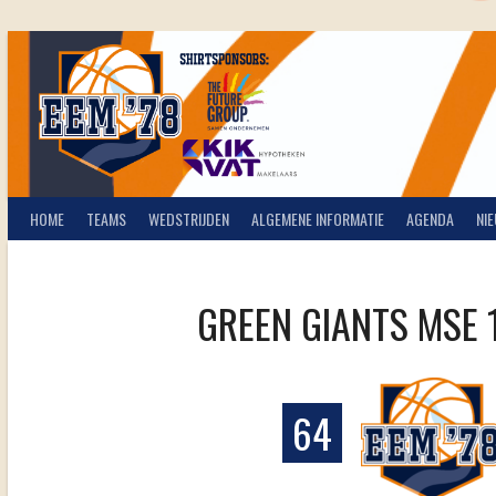
Spring
naar
inhoud
HOME
TEAMS
WEDSTRIJDEN
ALGEMENE INFORMATIE
AGENDA
NI
GREEN GIANTS MSE 
64