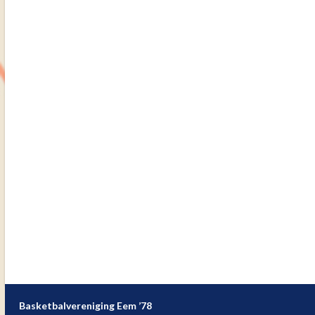
Basketbalvereniging Eem ’78