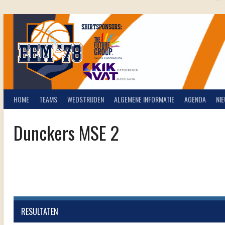
Spring
naar
inhoud
HOME
TEAMS
WEDSTRIJDEN
ALGEMENE INFORMATIE
AGENDA
NI
Dunckers MSE 2
RESULTATEN